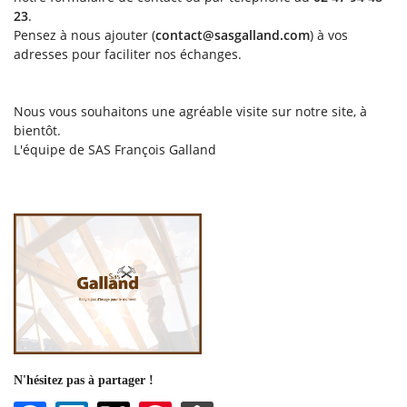
23
.
Pensez à nous ajouter (
contact@sasgalland.com
) à vos
adresses pour faciliter nos échanges.
En cochant cette case, vous consentez à recevoir nos propositions commerciales à
l'adresse email indiqué ci-dessus. Vous pouvez vous désinscrire à tout moment en
utilisant
le formulaire de désinscription
.
Nous vous souhaitons une agréable visite sur notre site, à
bientôt.
Inscription
L'équipe de SAS François Galland
Une question 
N'hésitez pas à partager !