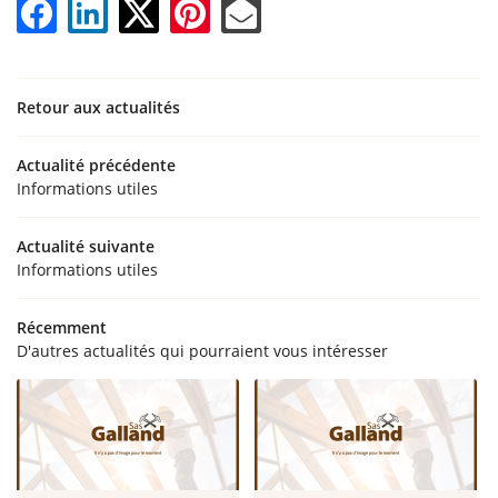
ACCUEIL
02 47 94 48 2
ENTE – COUVERTURE
Retour aux actualités
ATION – BARDAGE
IES RENOUVELABLES
Actualité précédente
Rejoignez-nous
Informations utiles
S RÉALISATIONS
Actualité suivante
ACTUALITÉS
Informations utiles
Restez infor
CONTACT
Récemment
D'autres actualités qui pourraient vous intéresser
Inscription Newsl