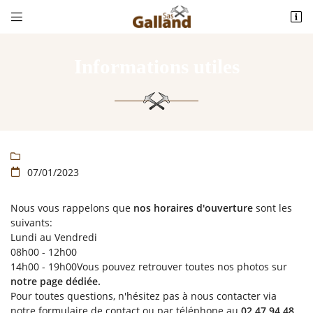


93 rue Descartes
37290 YZEURES-SUR-CREUSE
02 47 94 48 23
Informations utiles

07/01/2023

Nous vous rappelons que
nos horaires d'ouverture
sont les
Adresse email de réception

suivants:
Lundi au Vendredi
08h00 - 12h00
Recopier le code ci-contre

14h00 - 19h00Vous pouvez retrouver toutes nos photos sur
notre page dédiée.
Rafraîchir le captcha

Pour toutes questions, n'hésitez pas à nous contacter via
notre formulaire de contact ou par téléphone au
02 47 94 48