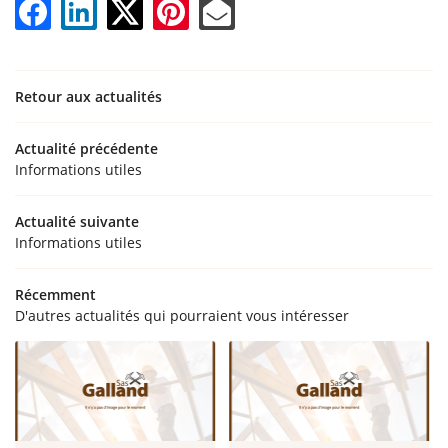
ACCUEIL
02 47 94 48 2
ENTE – COUVERTURE
Retour aux actualités
ATION – BARDAGE
IES RENOUVELABLES
Actualité précédente
Rejoignez-nous
Informations utiles
S RÉALISATIONS
Actualité suivante
ACTUALITÉS
Informations utiles
Restez infor
CONTACT
Récemment
D'autres actualités qui pourraient vous intéresser
Inscription Newsl