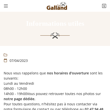


93 rue Descartes
37290 YZEURES-SUR-CREUSE
02 47 94 48 23
Informations utiles

07/04/2023

Nous vous rappelons que
nos horaires d'ouverture
sont les
Adresse email de réception

suivants:
Lundi au Vendredi
08h00 - 12h00
Recopier le code ci-contre

14h00 - 19h00Vous pouvez retrouver toutes nos photos sur
notre page dédiée.
Rafraîchir le captcha

Pour toutes questions, n'hésitez pas à nous contacter via
notre formulaire de contact ou par téléphone au
02 47 94 48