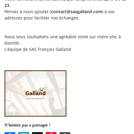
23
.
Pensez à nous ajouter (
contact@sasgalland.com
) à vos
adresses pour faciliter nos échanges.
En cochant cette case, vous consentez à recevoir nos propositions commerciales à
l'adresse email indiqué ci-dessus. Vous pouvez vous désinscrire à tout moment en
utilisant
le formulaire de désinscription
.
Nous vous souhaitons une agréable visite sur notre site, à
bientôt.
Inscription
L'équipe de SAS François Galland
Une question 
N'hésitez pas à partager !